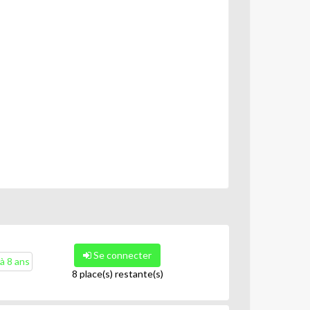
Se connecter
 à 8 ans
8 place(s) restante(s)