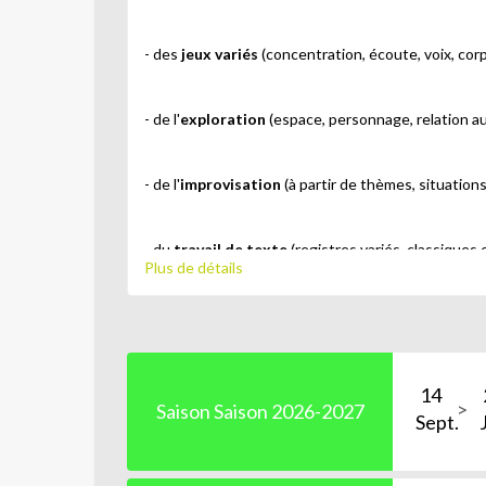
-
des
jeux variés
(concentration, écoute, voix, corp
- de l'
exploration
(espace, personnage, relation au
- de l'
improvisation
(à partir de thèmes, situation
- du
travail de texte
(registres variés, classiques
Plus de détails
Ainsi,
ils se familiarisent avec les outils du com
14
Ils jouent, au travers de personnages, à faire sembl
Saison Saison 2026-2027
Sept.