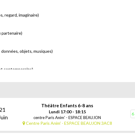
s, regard, imaginaire)
 partenaire)
s données, objets, musiques)
 et contemporains)
édien
, nécessaires au jeu théâtral.
Théâtre Enfants 6-8 ans
21
ant avec le plus de sincérité possible !
Lundi 17:00 - 18:15
6
Juin
centre Paris Anim' - ESPACE BEAUJON
Centre Paris Anim' - ESPACE BEAUJON 3AC8