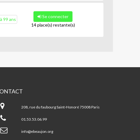
Se connecter
à 99 ans
14 place(s) restante(s)
ONTACT
pace
aujon
208, rue du faubourg Saint-Honoré 75008 Paris
01.53.53.06.99
info@ebeaujon.org