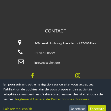
CONTACT
Espace
Beaujon
208, rue du faubourg Saint-Honoré 75008 Paris
01.53.53.06.99
info@ebeaujon.org
En poursuivant votre navigation sur ce site, vous acceptez
l'utilisation de cookies afin de vous proposer des activités
© 2017-2026, Ce site est propulsé par
Aniapps.fr
adaptées à vos centres d'intérêts et réaliser des statistiques de
visites.
Règlement Général de Protection des Données
CGV
CGU Aniapps
Laissez-moi choisir
Je refuse
J'accepte
RGPD