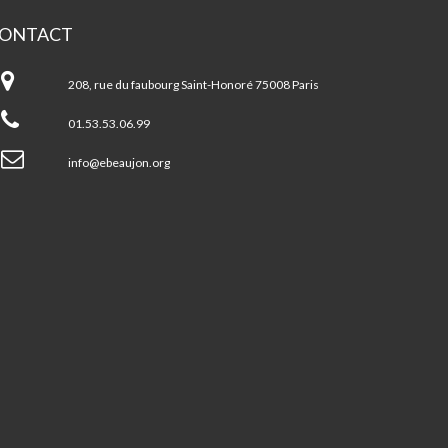
ONTACT
pace
aujon
208, rue du faubourg Saint-Honoré 75008 Paris
01.53.53.06.99
info@ebeaujon.org