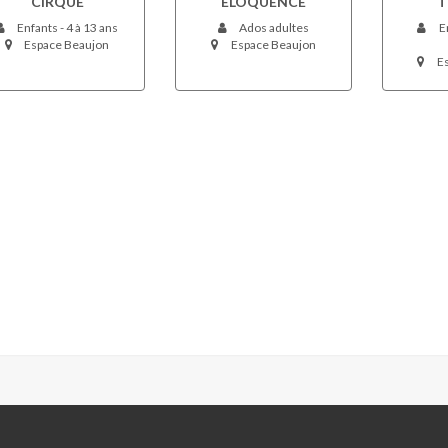
CIRQUE
ELOQUENCE
T
Enfants - 4 à 13 ans
Ados adultes
En
Espace Beaujon
Espace Beaujon
Es