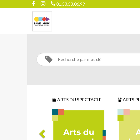
01.53.53.06.99
ARTS
DU
SPECTACLE
Activités
Arts
ARTS DU SPECTACLE
ARTS P
du
spectacle