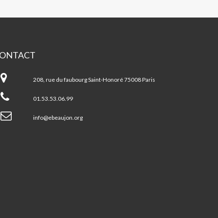
ONTACT
pace
aujon
208, rue du faubourg Saint-Honoré 75008 Paris
01.53.53.06.99
info@ebeaujon.org