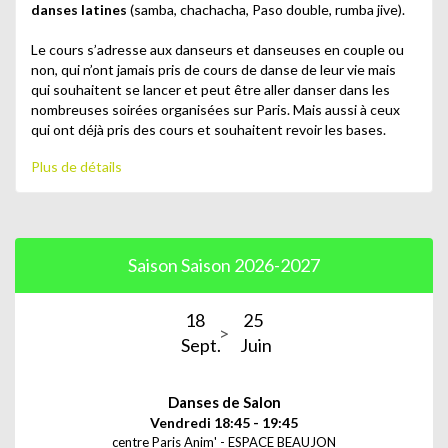
danses latines
(samba, chachacha, Paso double, rumba jive).
Le cours s’adresse aux danseurs et danseuses en couple ou
non, qui n’ont jamais pris de cours de danse de leur vie mais
qui souhaitent se lancer et peut être aller danser dans les
nombreuses soirées organisées sur Paris. Mais aussi à ceux
qui ont déjà pris des cours et souhaitent revoir les bases.
Plus de détails
Si vous souhaitez commencer de la danse de salon ou
reprendre cette discipline pour revoir les bases, ce cours est
fait pour vous !
Le cours de danse de salon pour adultes à Paris, 8eme
Saison Saison 2026-2027
arrondissement est destiné aux adultes de tout niveaux.
18
25
Sept.
Juin
Danses de Salon
Vendredi 18:45 - 19:45
centre Paris Anim' - ESPACE BEAUJON