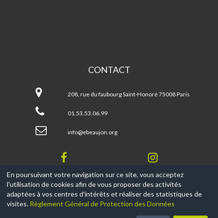
CONTACT
Espace
Beaujon
208, rue du faubourg Saint-Honoré 75008 Paris
01.53.53.06.99
info@ebeaujon.org
En poursuivant votre navigation sur ce site, vous acceptez
l'utilisation de cookies afin de vous proposer des activités
© 2017-2026, Ce site est propulsé par
Aniapps.fr
adaptées à vos centres d'intérêts et réaliser des statistiques de
visites.
Règlement Général de Protection des Données
CGV
CGU Aniapps