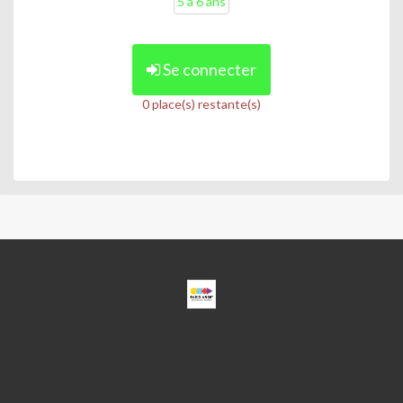
5 à 6 ans
Se connecter
0 place(s) restante(s)
ESPACE
BEAUJON