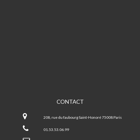
CONTACT
Espace
Beaujon
208, rue du faubourg Saint-Honoré 75008 Paris
01.53.53.06.99