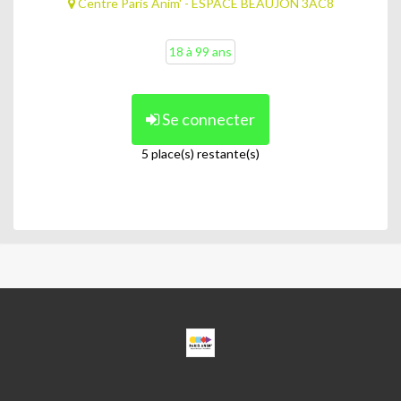
Centre Paris Anim' - ESPACE BEAUJON 3AC8
18 à 99 ans
Se connecter
5 place(s) restante(s)
ESPACE
BEAUJON