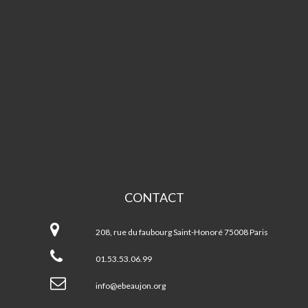
CONTACT
Espace
Beaujon
208, rue du faubourg Saint-Honoré 75008 Paris
01.53.53.06.99
info@ebeaujon.org