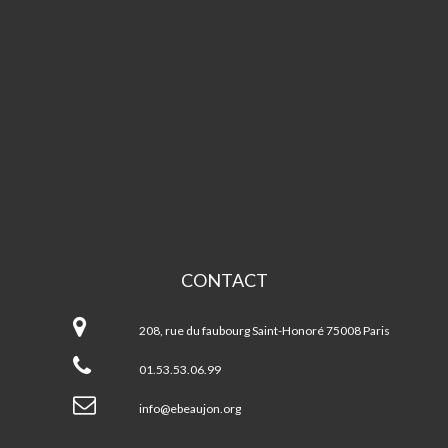
CONTACT
Espace
Beaujon
208, rue du faubourg Saint-Honoré 75008 Paris
01.53.53.06.99
info@ebeaujon.org